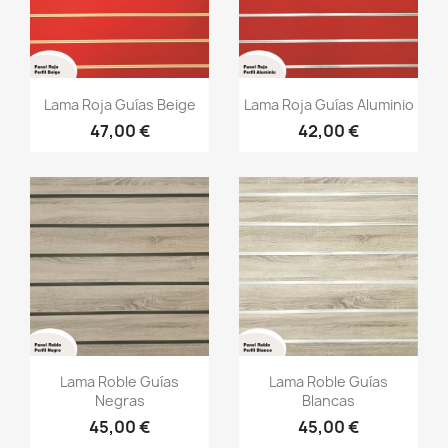
Vista rápida
Vista rápida


Lama Roja Guías Beige
Lama Roja Guías Aluminio
47,00 €
42,00 €
Vista rápida
Vista rápida


Lama Roble Guías
Lama Roble Guías
Negras
Blancas
45,00 €
45,00 €