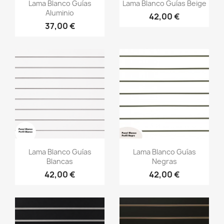
Vista rápida
Vista rápida


Lama Blanco Guías
Lama Blanco Guías Beige
Aluminio
42,00 €
37,00 €
Vista rápida
Vista rápida


Lama Blanco Guías
Lama Blanco Guías
Blancas
Negras
42,00 €
42,00 €