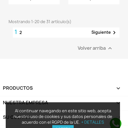
Mostrando 1-20 de 31 artículo(s)
1

Siguiente
2
Volver arriba

PRODUCTOS

NUESTRA EMPRESA

Al continuar navegando en este sitio web, acepta
nuestro uso de cookies y sus datos personales de
SU CUENTA

acuerdo con el RGPD de la UE.
+ DETALLES