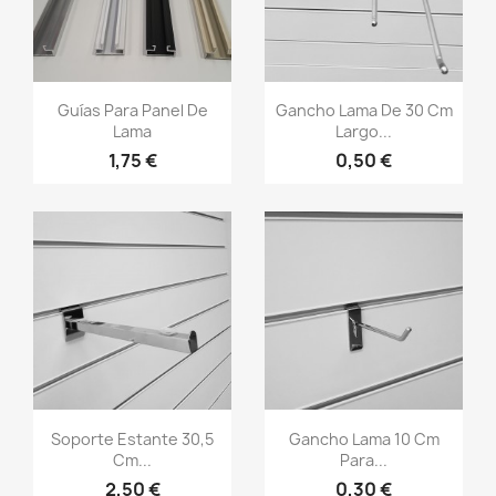
Vista rápida
Vista rápida


Guías Para Panel De
Gancho Lama De 30 Cm
Lama
Largo...
1,75 €
0,50 €
Vista rápida
Vista rápida


Soporte Estante 30,5
Gancho Lama 10 Cm
Cm...
Para...
2,50 €
0,30 €